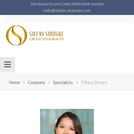
Wie Wünsche und Ziele Wirklichkeit werden
hello@stefan-straessle.com
Home
Company
Specialists
Tiffany Brown