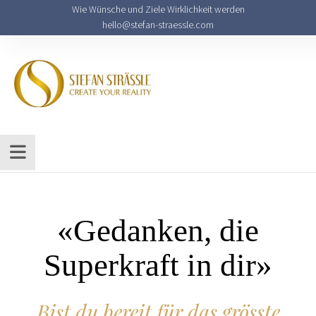
Wie Wünsche und Ziele Wirklichkeit werden
hello@stefan-straessle.com
«Gedanken, die
Superkraft in dir»
Bist du bereit für das grösste