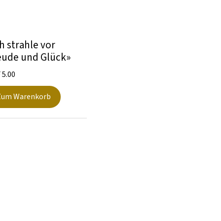
n
h strahle vor
eude und Glück»
F
5.00
Zum Warenkorb