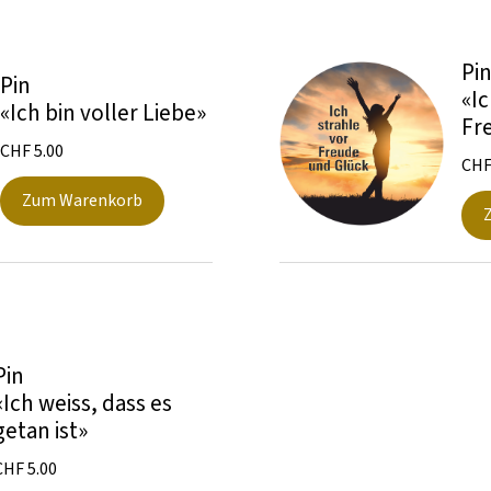
Pi
Pin
«Ic
«Ich bin voller Liebe»
Fr
CHF
5.00
CH
Zum Warenkorb
Pin
«Ich weiss, dass es
getan ist»
CHF
5.00