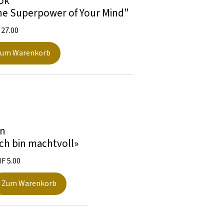
ok
he Superpower of Your Mind"
27.00
um Warenkorb
in
Ich bin machtvoll»
HF
5.00
Zum Warenkorb