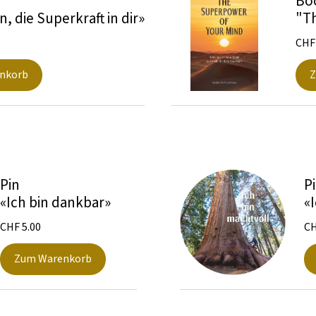
Bo
 die Superkraft in dir»
"T
CHF
nkorb
Z
Pin
P
«Ich bin dankbar»
«
CHF
5.00
C
Zum Warenkorb