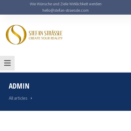
Wie Wünsche und Ziele Wirklichkeit werden
hello@stefan-straessle.com
ADMIN
All articles